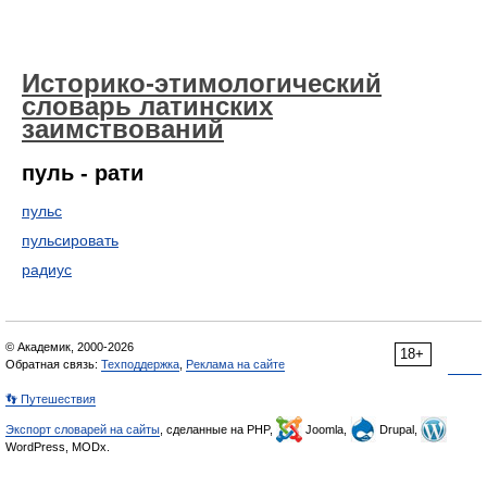
Историко-этимологический
словарь латинских
заимствований
пуль - рати
пульс
пульсировать
радиус
© Академик, 2000-2026
18+
Обратная связь:
Техподдержка
,
Реклама на сайте
👣 Путешествия
Экспорт словарей на сайты
, сделанные на PHP,
Joomla,
Drupal,
WordPress, MODx.